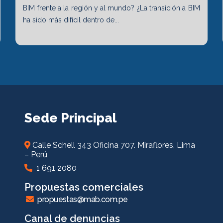
BIM frente a la región y al mundo? ¿La transición a BIM
ha sido más difícil dentro de...
Sede Principal
Calle Schell 343 Oficina 707. Miraflores, Lima
– Perú
1 691 2080
Propuestas comerciales
propuestas@mab.com.pe
Canal de denuncias