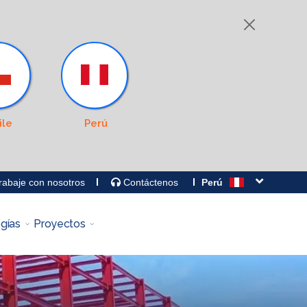
ile
Perú
abaje con nosotros
Contáctenos
Perú
gías
Proyectos