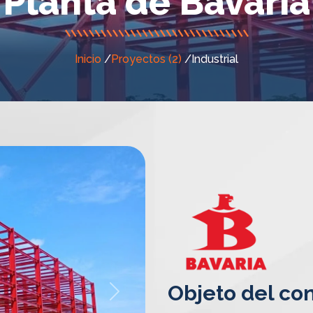
Planta de Bavaria
Inicio
/
Proyectos (2)
/
Industrial
Objeto del con
Next