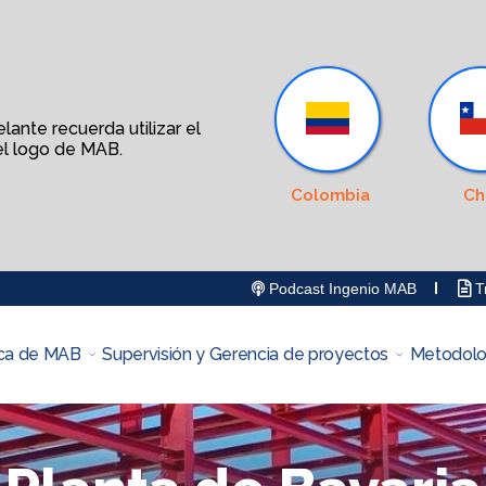
ante recuerda utilizar el
l logo de MAB.
Colombia
Ch
Podcast Ingenio MAB
Tr
ca de MAB
Supervisión y Gerencia de proyectos
Metodolo