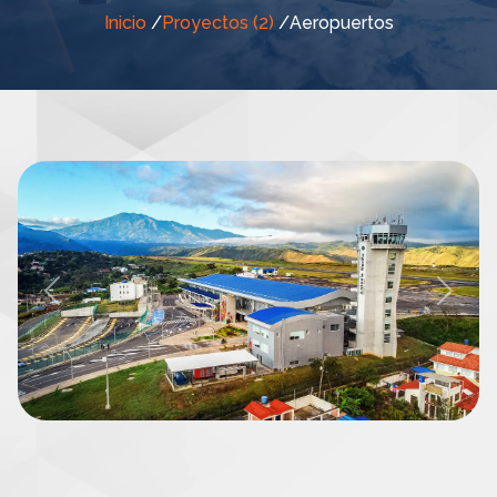
Inicio
/
Proyectos (2)
/
Aeropuertos
Previous
Next