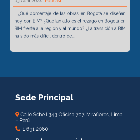
03 Abril 2024
Podcast
¿Qué porcentaje de las obras en Bogotá se diseñan
hoy con BIM? ¿Qué tan alto es el rezago en Bogotá en
BIM frente a la región y al mundo? ¿La transición a BIM
ha sido más difícil dentro de...
Sede Principal
Calle Schell 343 Oficina 707. Miraflores, Lima
– Perú
1 691 2080