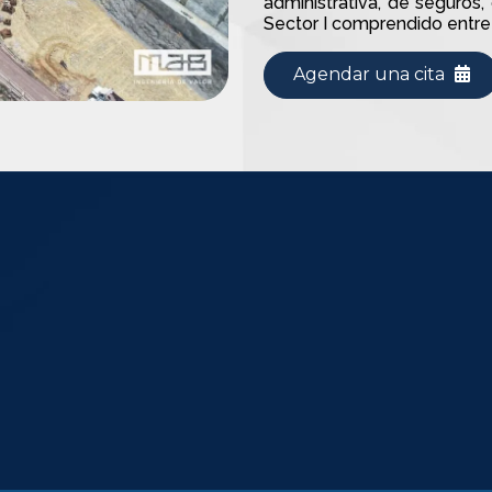
administrativa, de seguros
Sector I comprendido entre 
Agendar una cita