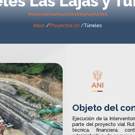
les Las Lajas y Tú
Inicio
/
Proyectos (2)
/
Túneles
Objeto del con
Next
Ejecución de la Interventor
parte del proyecto vial Rut
técnica, financiera, cont