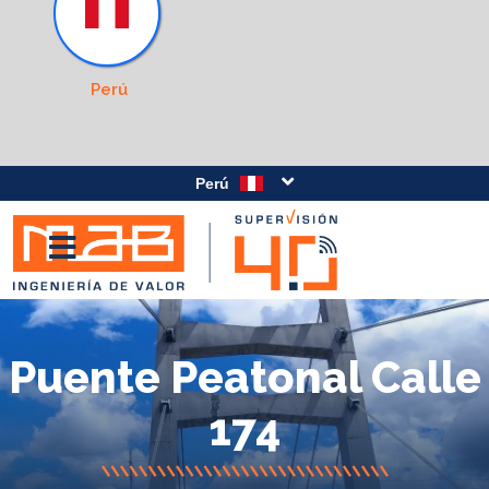
Perú
Perú
Puente Peatonal Calle
174