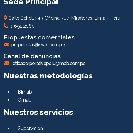
Sede Principal
Calle Schell 343 Oficina 707. Miraflores, Lima – Perú
1 691 2080
Propuestas comerciales
propuestas@mab.com.pe
Canal de denuncias
eticacorporativaperu@mab.com.pe
Nuestras metodologías
Bimab
Gmab
Nuestros servicios
Supervisión