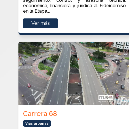
seguimiento, control y asesoría técnica,
económica, financiera y jurídica al Fideicomiso
en la Etapa...
Ver más
Carrera 68
Vías urbanas